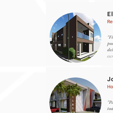
E
Re
"F
pos
dei
esc
J
Ho
"P
tod