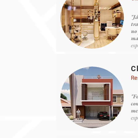
"J
tra
no
ma
exp
C
Re
"F
con
me
exp