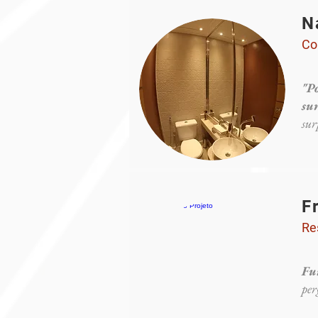
N
Co
"P
su
sur
F
Re
Fu
per