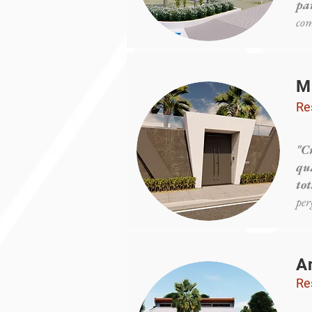
pa
com
M
Re
"C
qu
to
per
A
Re