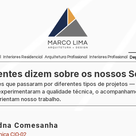
l
Interiores Residencial
Arquitetura Profissional
Interiores Profissional
De
entes dizem sobre os nossos S
s que passaram por diferentes tipos de projetos — 
 experimentaram a qualidade técnica, o acompanhame
ientam nosso trabalho.
dna Comesanha
ínica C|O-02