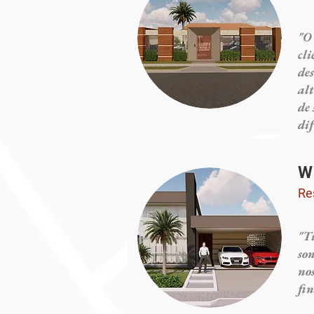
"O 
cl
de
al
de
di
W
Re
"Ti
so
no
fi