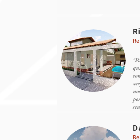
R
Re
"P
qu
co
arq
nos
pe
se
D
Re